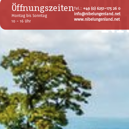
Tou
Öffnungszeiten
Tel.:
+49 (0) 6251-175 26 0
info@nibelungenland.net
Ni
Montag bis Sonntag
www.nibelungenland.net
10 - 16 Uhr