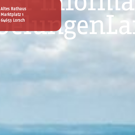
rist-Informa
Altes Rathaus
Marktplatz 1
belungenL
64653 Lorsch