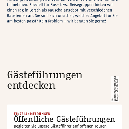
teilnehmen. Speziell für Bus- bzw. Reisegruppen bieten wir
einen Tag in Lorsch als Pauschalangebot mit verschiedenen
Bausteinen an. Sie sind sich unsicher, welches Angebot für Sie
am besten passt? Kein Problem - wir beraten Sie gerne!
Gästeführungen
Wi
r
t
s
c
h
a
f
t
s
f
ö
r
d
e
r
n
g
B
e
r
g
s
t
r
a
ß
e
G
m
b
u
H
entdecken
©
EINZELANMELDUNGEN
Öffentliche Gästeführungen
Begleiten Sie unsere Gästeführer auf offenen Touren