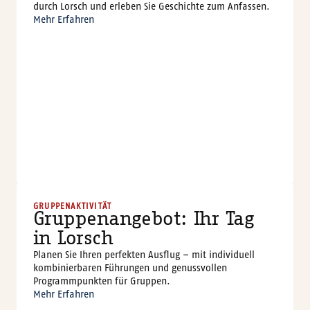
durch Lorsch und erleben Sie Geschichte zum Anfassen.
Mehr Erfahren
wi
G
h
o
m
ri
W
ol
f
K
o
s
o
-
h
r
©
GRUPPENAKTIVITÄT
Gruppenangebot: Ihr Tag
in Lorsch
Planen Sie Ihren perfekten Ausflug – mit individuell
kombinierbaren Führungen und genussvollen
Programmpunkten für Gruppen.
Mehr Erfahren