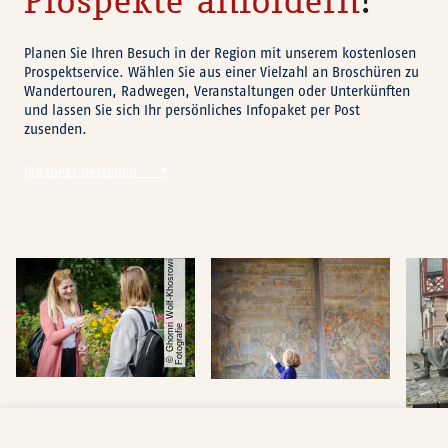
Prospekte anfordern
?
Planen Sie Ihren Besuch in der Region mit unserem kostenlosen
Prospektservice. Wählen Sie aus einer Vielzahl an Broschüren zu
Wandertouren, Radwegen, Veranstaltungen oder Unterkünften
und lassen Sie sich Ihr persönliches Infopaket per Post
zusenden.
Prospekt bestellen
G
h
o
m
W
ol
f
-
K
h
o
s
r
o
wi
F
o
t
o
g
r
a
fi
ri
e
©