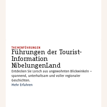
e
wi
fi
G
h
o
m
ri
W
ol
f
K
h
o
o
F
o
t
o
r
a
-
s
r
g
©
THEMENFÜHRUNGEN
Führungen der Tourist-
Information
NibelungenLand
Entdecken Sie Lorsch aus ungewohnten Blickwinkeln –
spannend, unterhaltsam und voller regionaler
Geschichten.
Mehr Erfahren