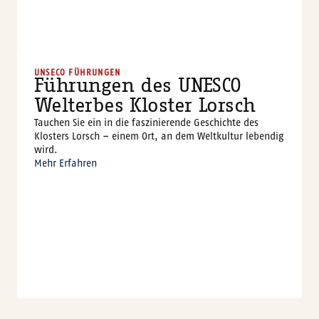
Wi
r
t
s
c
h
a
f
t
s
f
ö
r
d
e
r
n
g
B
e
r
g
s
t
r
a
ß
e
G
m
b
u
H
©
UNSECO FÜHRUNGEN
Führungen des UNESCO
Welterbes Kloster Lorsch
Tauchen Sie ein in die faszinierende Geschichte des
Klosters Lorsch – einem Ort, an dem Weltkultur lebendig
wird.
Mehr Erfahren