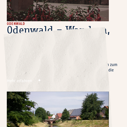
ODENWALD
Odenwald – Wandern,
Natur und Ruhe im
Herzen Deutschlands
Entdecken Sie den sagenhaften Odenwald: dichte Wälder,
romantische Täler und beeindruckende Felsen machen ihn zum
Paradies für Wanderer und Naturliebhaber. Ideal für alle, die
Ruhe, Abenteuer und ursprüngliche Landschaften suchen.
Mehr erfahren