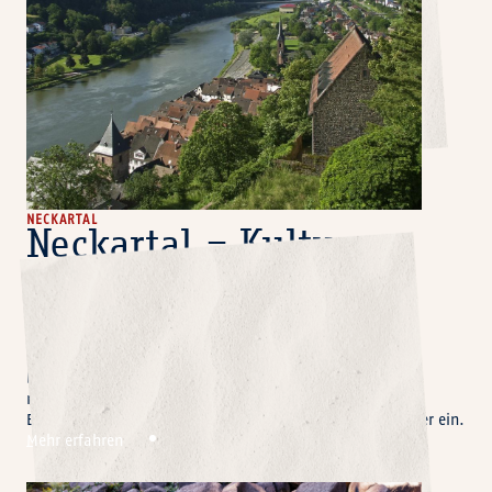
NECKARTAL
Neckartal – Kultur,
Burgen und Genuss
entlang des Flusses
Das Neckartal verbindet Naturerlebnis mit Geschichte:
beeindruckende Burgen, charmante Fachwerkorte und
malerische Flussschleifen laden zu kulturellen
Entdeckungstouren und genussvollen Momenten am Wasser ein.
Mehr erfahren