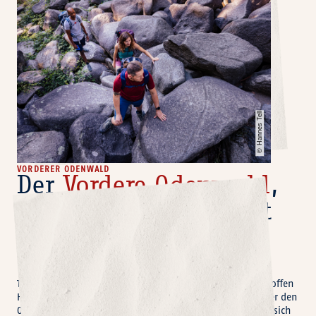
Hannes Tell
©
VORDERER ODENWALD
Der
Vordere Odenwald
,
urwüchsige Schönheit
und geologische
Vielfalt.
Tief eingeschnittene Täler durchziehen die sanften bis schroffen
Höhenzüge und eröffnen spektakuläre Panoramablicke über den
Oberrheingraben und den tiefen Odenwald. Hier verbindet sich