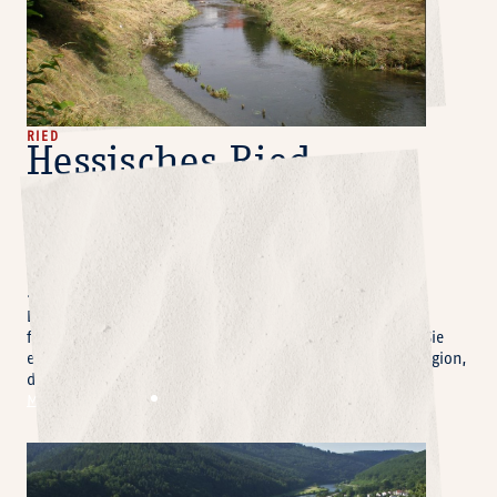
RIED
Hessisches Ried –
Naturerlebnis und
Radurlaub zwischen
Rhein und Bergstraße
Das Hessische Ried begeistert mit weiter Landschaft,
fruchtbaren Feldern und idyllischen Radwegen. Genießen Sie
entspannte Touren durch die Natur und erleben Sie eine Region,
die Ruhe und Erholung in perfekter Balance bietet.
Mehr erfahren